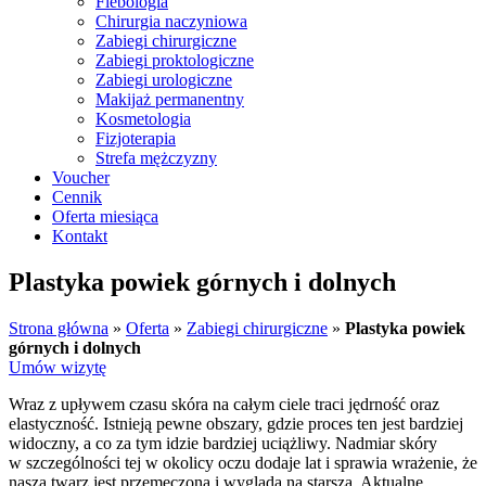
Flebologia
Chirurgia naczyniowa
Zabiegi chirurgiczne
Zabiegi proktologiczne
Zabiegi urologiczne
Makijaż permanentny
Kosmetologia
Fizjoterapia
Strefa mężczyzny
Voucher
Cennik
Oferta miesiąca
Kontakt
Plastyka powiek górnych i dolnych
Strona główna
»
Oferta
»
Zabiegi chirurgiczne
»
Plastyka powiek
górnych i dolnych
Umów wizytę
Wraz z upływem czasu skóra na całym ciele traci jędrność oraz
elastyczność. Istnieją pewne obszary, gdzie proces ten jest bardziej
widoczny, a co za tym idzie bardziej uciążliwy. Nadmiar skóry
w szczególności tej w okolicy oczu dodaje lat i sprawia wrażenie, że
nasza twarz jest przemęczona i wygląda na starszą. Aktualne