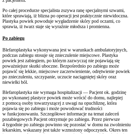
z pacjentem.
Po całej procedurze specjalista zszywa ranę specjalnymi szwami,
które sprawiają, iż blizna po operacji jest praktycznie niewidoczna.
Plastyka powiek powoduje wygładzenie skóry pod oczami, co
sprawia, iż twarz staje się wyraźnie młodsza i promienna.
Po zabiegu
Blefaroplastyka wykonywana jest w warunkach ambulatoryjnych,
podczas zabiegu stosuje się znieczulenie miejscowe. Plastyka
powiek jest zabiegiem, po którym zazwyczaj nie pojawiają się
poważniejsze skutki uboczne. Bezpośrednio po zabiegu może
pojawić się lekkie, miejscowe zaczerwienienie, odrętwienie powiek
po znieczuleniu, szczypanie, uczucie naciągniętej skóry oraz
niewielki ból.
Blefaroplastyka nie wymaga hospitalizacji — Pacjent ok. godzinę
po wykonanej plastyce powiek może wrócić do domu, najlepiej
z pomocą osoby towarzyszącej z uwagi na opuchliznę, która
pojawia się po zabiegu i może powodować trudności
w funkcjonowaniu. Szczegółowe informacje na temat zaleceń
pozabiegowych Pacjent otrzymuje po zabiegu. Przez pierwsze
4 tygodnie po zabiegu powinno się pozostać w domu na zwolnieniu
lekarskim, wskazany jest także wzmożony odpoczynek. Okres ten