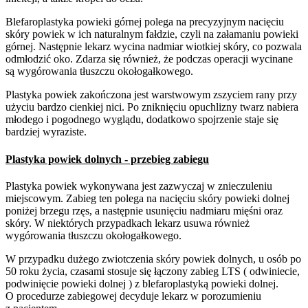
Blefaroplastyka powieki górnej polega na precyzyjnym nacięciu
skóry powiek w ich naturalnym fałdzie, czyli na załamaniu powieki
górnej. Następnie lekarz wycina nadmiar wiotkiej skóry, co pozwala
odmłodzić oko. Zdarza się również, że podczas operacji wycinane
są wygórowania tłuszczu okołogałkowego.
Plastyka powiek zakończona jest warstwowym zszyciem rany przy
użyciu bardzo cienkiej nici. Po zniknięciu opuchlizny twarz nabiera
młodego i pogodnego wyglądu, dodatkowo spojrzenie staje się
bardziej wyraziste.
Plastyka powiek dolnych - przebieg zabiegu
Plastyka powiek wykonywana jest zazwyczaj w znieczuleniu
miejscowym. Zabieg ten polega na nacięciu skóry powieki dolnej
poniżej brzegu rzęs, a następnie usunięciu nadmiaru mięśni oraz
skóry. W niektórych przypadkach lekarz usuwa również
wygórowania tłuszczu okołogałkowego.
W przypadku dużego zwiotczenia skóry powiek dolnych, u osób po
50 roku życia, czasami stosuje się łączony zabieg LTS ( odwiniecie,
podwinięcie powieki dolnej ) z blefaroplastyką powieki dolnej.
O procedurze zabiegowej decyduje lekarz w porozumieniu