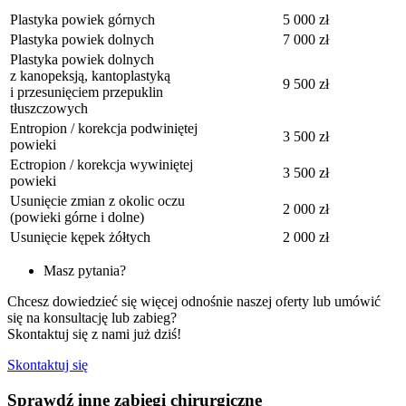
Plastyka powiek górnych
5 000 zł
Plastyka powiek dolnych
7 000 zł
Plastyka powiek dolnych
z kanopeksją, kantoplastyką
9 500 zł
i przesunięciem przepuklin
tłuszczowych
Entropion / korekcja podwiniętej
3 500 zł
powieki
Ectropion / korekcja wywiniętej
3 500 zł
powieki
Usunięcie zmian z okolic oczu
2 000 zł
(powieki górne i dolne)
Usunięcie kępek żółtych
2 000 zł
Masz pytania?
Chcesz dowiedzieć się więcej odnośnie naszej oferty lub umówić
się na konsultację lub zabieg?
Skontaktuj się z nami już dziś!
Skontaktuj się
Sprawdź inne zabiegi chirurgiczne