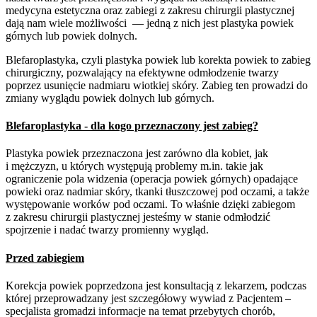
medycyna estetyczna oraz zabiegi z zakresu chirurgii plastycznej
dają nam wiele możliwości — jedną z nich jest plastyka powiek
górnych lub powiek dolnych.
Blefaroplastyka, czyli plastyka powiek lub korekta powiek to zabieg
chirurgiczny, pozwalający na efektywne odmłodzenie twarzy
poprzez usunięcie nadmiaru wiotkiej skóry. Zabieg ten prowadzi do
zmiany wyglądu powiek dolnych lub górnych.
Blefaroplastyka - dla kogo przeznaczony jest zabieg?
Plastyka powiek przeznaczona jest zarówno dla kobiet, jak
i mężczyzn, u których występują problemy m.in. takie jak
ograniczenie pola widzenia (operacja powiek górnych) opadające
powieki oraz nadmiar skóry, tkanki tłuszczowej pod oczami, a także
występowanie worków pod oczami. To właśnie dzięki zabiegom
z zakresu chirurgii plastycznej jesteśmy w stanie odmłodzić
spojrzenie i nadać twarzy promienny wygląd.
Przed zabiegiem
Korekcja powiek poprzedzona jest konsultacją z lekarzem, podczas
której przeprowadzany jest szczegółowy wywiad z Pacjentem –
specjalista gromadzi informacje na temat przebytych chorób,