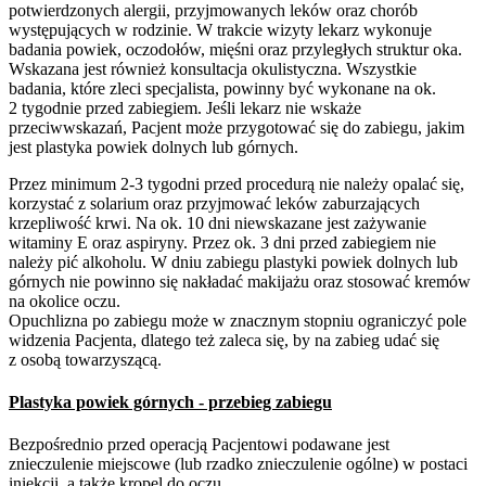
potwierdzonych alergii, przyjmowanych leków oraz chorób
występujących w rodzinie. W trakcie wizyty lekarz wykonuje
badania powiek, oczodołów, mięśni oraz przyległych struktur oka.
Wskazana jest również konsultacja okulistyczna. Wszystkie
badania, które zleci specjalista, powinny być wykonane na ok.
2 tygodnie przed zabiegiem. Jeśli lekarz nie wskaże
przeciwwskazań, Pacjent może przygotować się do zabiegu, jakim
jest plastyka powiek dolnych lub górnych.
Przez minimum 2-3 tygodni przed procedurą nie należy opalać się,
korzystać z solarium oraz przyjmować leków zaburzających
krzepliwość krwi. Na ok. 10 dni niewskazane jest zażywanie
witaminy E oraz aspiryny. Przez ok. 3 dni przed zabiegiem nie
należy pić alkoholu. W dniu zabiegu plastyki powiek dolnych lub
górnych nie powinno się nakładać makijażu oraz stosować kremów
na okolice oczu.
Opuchlizna po zabiegu może w znacznym stopniu ograniczyć pole
widzenia Pacjenta, dlatego też zaleca się, by na zabieg udać się
z osobą towarzyszącą.
Plastyka powiek górnych - przebieg zabiegu
Bezpośrednio przed operacją Pacjentowi podawane jest
znieczulenie miejscowe (lub rzadko znieczulenie ogólne) w postaci
iniekcji, a także kropel do oczu.