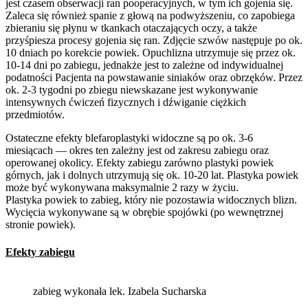
jest czasem obserwacji ran pooperacyjnych, w tym ich gojenia się.
Zaleca się również spanie z głową na podwyższeniu, co zapobiega
zbieraniu się płynu w tkankach otaczających oczy, a także
przyśpiesza procesy gojenia się ran. Zdjęcie szwów następuje po ok.
10 dniach po korekcie powiek. Opuchlizna utrzymuje się przez ok.
10-14 dni po zabiegu, jednakże jest to zależne od indywidualnej
podatności Pacjenta na powstawanie siniaków oraz obrzęków. Przez
ok. 2-3 tygodni po zbiegu niewskazane jest wykonywanie
intensywnych ćwiczeń fizycznych i dźwiganie ciężkich
przedmiotów.
Ostateczne efekty blefaroplastyki widoczne są po ok. 3-6
miesiącach — okres ten zależny jest od zakresu zabiegu oraz
operowanej okolicy. Efekty zabiegu zarówno plastyki powiek
górnych, jak i dolnych utrzymują się ok. 10-20 lat. Plastyka powiek
może być wykonywana maksymalnie 2 razy w życiu.
Plastyka powiek to zabieg, który nie pozostawia widocznych blizn.
Wycięcia wykonywane są w obrębie spojówki (po wewnętrznej
stronie powiek).
Efekty zabiegu
zabieg wykonała lek. Izabela Sucharska