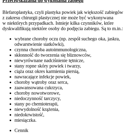
Przeciwskazania do wykonania zabiegu
Blefaroplastyka, czyli plastyka powiek jak większość zabiegów
z zakresu chirurgii plastycznej nie może być wykonywana
w niektórych przypadkach. Istnieje kilka czynników, które
dyskwalifikują niektóre osoby do podjęcia zabiegu. Są to m.in.:
wybrane choroby oczu (np. zespół suchego oka, jaskra,
odwarstwienie siatkówki),
czynna choroba autoimmunologiczna,
skłonność do tworzenia się bliznowców,
niewyrównane nadciśnienie tętnicze,
stany ropne skóry powiek i twarzy,
ciąża oraz okres karmienia piersią,
nawracające infekcje powiek,
choroby wątroby oraz serca,
zaawansowana cukrzyca,
choroby nowotworowe,
niedoczynność tarczycy,
stany po chemioterapii,
niewydolność krążenia,
niedokrwistość,
miesiączka.
Cennik