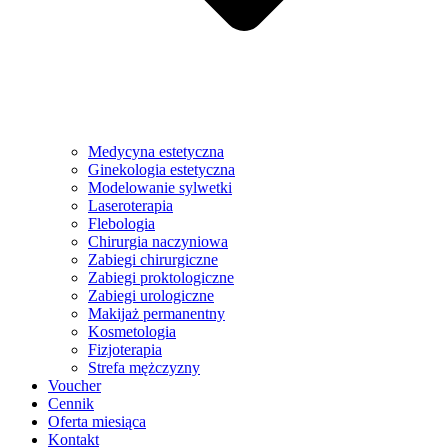
Medycyna estetyczna
Ginekologia estetyczna
Modelowanie sylwetki
Laseroterapia
Flebologia
Chirurgia naczyniowa
Zabiegi chirurgiczne
Zabiegi proktologiczne
Zabiegi urologiczne
Makijaż permanentny
Kosmetologia
Fizjoterapia
Strefa mężczyzny
Voucher
Cennik
Oferta miesiąca
Kontakt