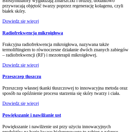
Biostymulatory wygładzają zmarszczki i bruzdy, dodatkowo
przywracają objętość twarzy poprzez regenerację kolagenu, czyli
białek skóry.
Dowiedz się więcej
Radiofrekwencja mikroigłowa
Frakcyjna radiofrekwencja mikroigłowa, nazywana także
termoliftingiem to równoczesne działanie dwóch znanych zabiegów
– radiofrekwencji (RF) i mezoterapii mikroigłowej.
Dowiedz się więcej
Przeszczep tłuszczu
Przeszczep własnej tkanki tłuszczowej to innowacyjna metoda oraz
sposób na opóźnienie procesu starzenia się skóry twarzy i ciała.
Dowiedz się więcej
Powiększanie i nawilżanie ust
Powiększanie i nawilżenie ust przy użyciu innowacyjnych
produktów na bazie kwasu hialuronowego to zabieg z zakresu