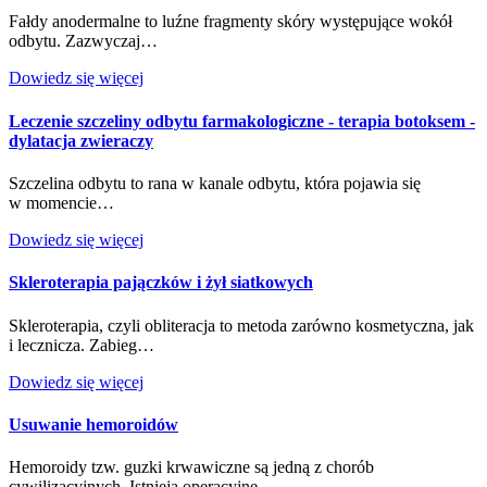
Fałdy anodermalne to luźne fragmenty skóry występujące wokół
odbytu. Zazwyczaj…
Dowiedz się więcej
Leczenie szczeliny odbytu farmakologiczne - terapia botoksem -
dylatacja zwieraczy
Szczelina odbytu to rana w kanale odbytu, która pojawia się
w momencie…
Dowiedz się więcej
Skleroterapia pajączków i żył siatkowych
Skleroterapia, czyli obliteracja to metoda zarówno kosmetyczna, jak
i lecznicza. Zabieg…
Dowiedz się więcej
Usuwanie hemoroidów
Hemoroidy tzw. guzki krwawiczne są jedną z chorób
cywilizacyjnych. Istnieją operacyjne…